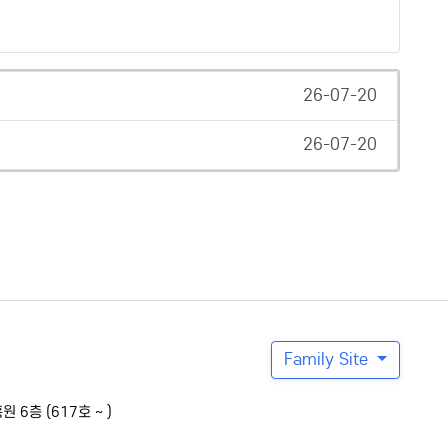
26-07-20
26-07-20
Family Site
6층 (617호 ~ )