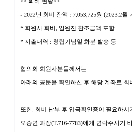
<<
회비 현황
>>
- 2022
년 회비 잔액
: 7,053,725
원
(2023.2
월 
*
회원사 회비
,
임원진 찬조금액 포함
*
지출내역
:
창립기념일 화분 발송 등
협의회 회원사분들께서는
아래의 공문을 확인하신 후 해당 계좌로 
또한
,
회비 납부 후 입금확인증이 필요하시
오승연 과장
(T.716-7783)
에게 연락주시기 