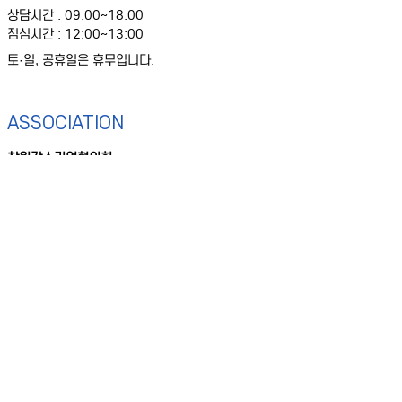
상담시간 : 09:00~18:00
점심시간 : 12:00~13:00
토·일, 공휴일은 휴무입니다.
ASSOCIATION
창원강소기업협의회
주소 : 창원시 의창구 창원대로18번길 46(팔용동)
경남창원과학기술진흥원 6층 (617호 ~ )
전화 : 055-716-7782
팩스 : 055-716-7799
lock
Family Site
Copyright© 2023
창원강소기업협의회
. All Rights Reserved