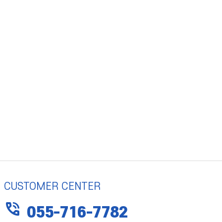
CUSTOMER CENTER
phone_in_talk
055-716-7782