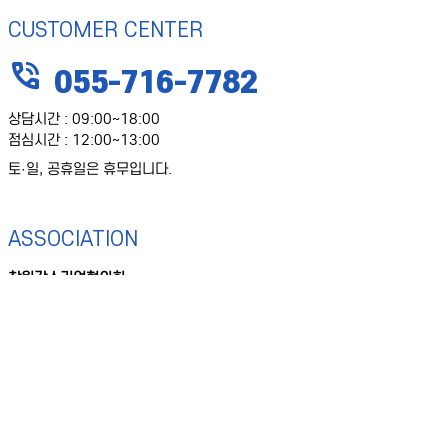
CUSTOMER CENTER
phone_in_talk
055-716-7782
상담시간 : 09:00~18:00
점심시간 : 12:00~13:00
토·일, 공휴일은 휴무입니다.
ASSOCIATION
창원강소기업협의회
주소 : 창원시 의창구 창원대로18번길 46(팔용동)
경남창원과학기술진흥원 6층 (617호 ~ )
전화 : 055-716-7782
팩스 : 055-716-7799
lock
Family Site