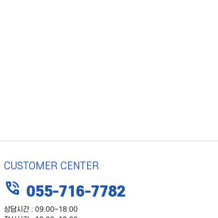
CUSTOMER CENTER
phone_in_talk
055-716-7782
상담시간 : 09:00~18:00